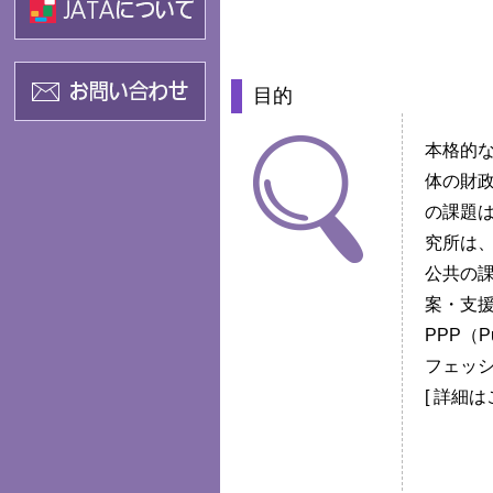
目的
本格的
体の財
の課題
究所は
公共の
案・支
PPP（Pub
フェッ
[
詳細は